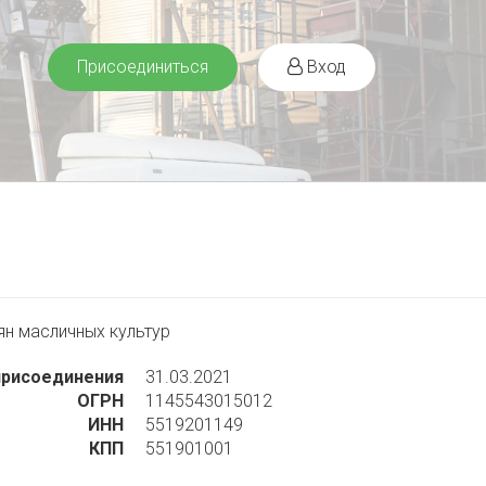
Присоединиться
Вход
ян масличных культур
присоединения
31.03.2021
ОГРН
1145543015012
ИНН
5519201149
КПП
551901001