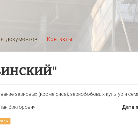
ы документов
Контакты
БИНСКИЙ"
вание зерновых (кроме риса), зернобобовых культур и сем
пан Викторович
Дата 
тель